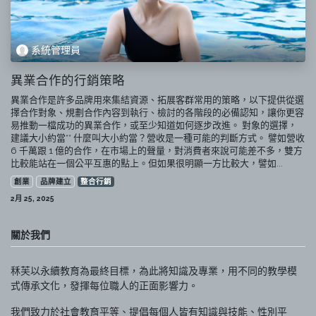
系統管理員
異業合作的行銷策略
異業合作是許多品牌用來集結資源、拓展客群常用的策略，以下提供從選
擇合作對象、規劃合作內容到執行、檢討的各階段的必備認知，讓你更容
易推動一檔成功的異業合作，或至少知道如何逐步改進。 對象的選擇，
建議大小約當** 什麼叫大小約當？營收是一種可能的判斷方式。 譬如營收
6 千萬跟 1 億的合作，在市場上的聲量，對消費者來說可能差不多，雙方
比較能站在一個公平互惠的點上。但如果很明顯一方比較大，譬如...
創業
品牌建立
整合行銷
2月 25, 2025
關於我們
秝芙以永續教育為最終目標，為此將知識及專業，用不同的教學模
式傳承文化，發揮每位職人的正面影響力。
我們致力於社會教育平等、提倡每個人皆有知識與技能、性別平